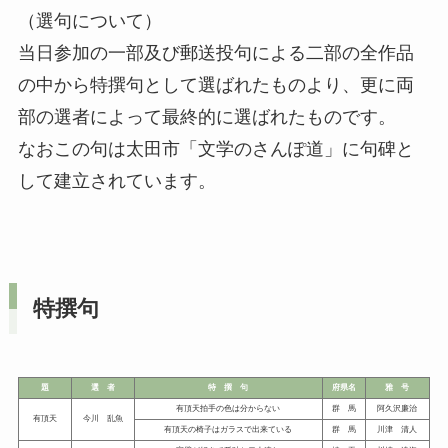
（選句について）
当日参加の一部及び郵送投句による二部の全作品
の中から特撰句として選ばれたものより、更に両
部の選者によって最終的に選ばれたものです。
なおこの句は太田市「文学のさんぽ道」に句碑と
して建立されています。
特撰句
題
選 者
特 撰 句
府県名
雅 号
有頂天拍手の色は分からない
群 馬
阿久沢廉治
有頂天
今川 乱魚
有頂天の椅子はガラスで出来ている
群 馬
川津 清人