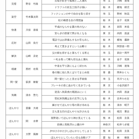
完璧が好きで孤独と二人連れ
埼 玉
川崎 達海
完璧
野谷 竹路
ドラフトの目玉三拍子が揃い
栃 木
横地 耕児
フィクションの中で自分を取り戻す
埼 玉
野村 秋花
架空
竹本瓢太郎
虹の橋渡る女の理想論
栃 木
金子 花泉
平成のならやま夏の冬のない
栃 木
岩田 米造
快適
川俣 喜猿
安らぎの部屋で男が丸くなる
東 京
内田 昌波
電話ではお辞儀もするが舌も出し
栃 木
横地 霧静
応対
山田 良行
考えて置きますというお断り
栃 木
阿部喜一郎
父の樹を揺すると落ちてくる答え
埼 玉
四分一周平
解決
山崎 凉史
一札を取って断ち切るあと腐れ
栃 木
金子 花泉
中道を守り誰にもよく好かれ
埼 玉
川崎 達海
穏健
西村 在我
春の陽に似た気くばりでまとめ役
青 森
岡本かくら
間一髪だったと見せる手術痕
埼 玉
市川つとむ
間一髪
荻原 柳絮
ブレーキの音に血が引く生きている
東 京
小金沢綏子
逆流へ気骨虎の尾踏みにいく
東 京
内田 昌波
気概
清水 惣七
世紀末気概は女の文字になる
栃 木
吉本かめ女
嫁がせてぼんやり母の茶が冷める
栃 木
清水 昭子
ぼんやり
斎藤 大雄
立ち直る日のぼんやりを許される
新 潟
穂苅 豊吉
視野老いてぼんやり神が見えてくる
熊 本
松田 京美
ぼんやり
関 水華
彷彿と四島浮かぶ霧の中
神奈川
松井つぎ穂
夕やけ小やけ少しぼんやりしてしまう
熊 本
松田 京美
ぼんやり
大野 風柳
ぼんやりとしていたい日も自動ドア
愛 知
林 柳泉