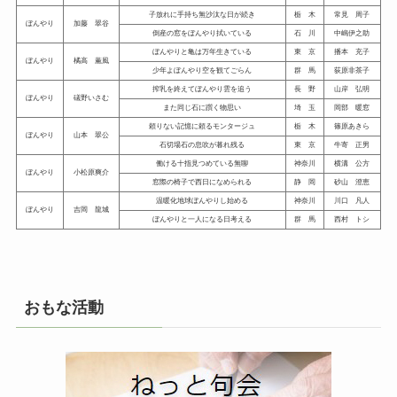
子放れに手持ち無沙汰な日が続き
栃 木
常見 周子
ぼんやり
加藤 翠谷
倒産の窓をぼんやり拭いている
石 川
中嶋伊之助
ぼんやりと亀は万年生きている
東 京
播本 充子
ぼんやり
橘高 薫風
少年よぼんやり空を観てごらん
群 馬
荻原非茶子
搾乳を終えてぼんやり雲を追う
長 野
山岸 弘明
ぼんやり
礒野いさむ
また同じ石に躓く物思い
埼 玉
岡部 暖窓
頼りない記憶に頼るモンタージュ
栃 木
篠原あきら
ぼんやり
山本 翠公
石切場石の息吹が暮れ残る
東 京
牛寄 正男
働ける十指見つめている無聊
神奈川
横溝 公方
ぼんやり
小松原爽介
窓際の椅子で西日になめられる
静 岡
砂山 澄恵
温暖化地球ぼんやりし始める
神奈川
川口 凡人
ぼんやり
吉岡 龍城
ぼんやりと一人になる日考える
群 馬
西村 トシ
おもな活動