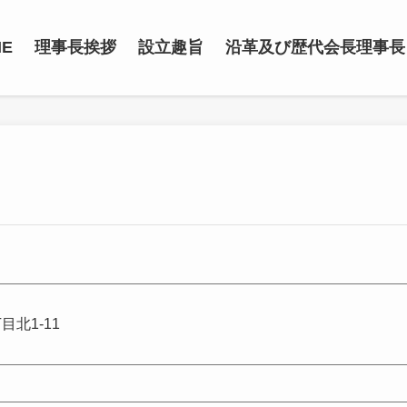
ME
理事長挨拶
設立趣旨
沿革及び歴代会長理事長
北1-11