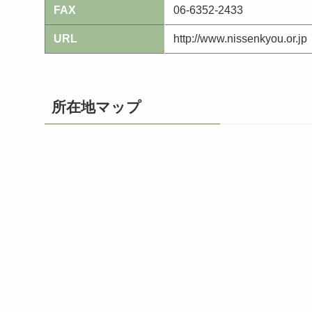
FAX
06-6352-2433
URL
http://www.nissenkyou.or.jp
所在地マップ