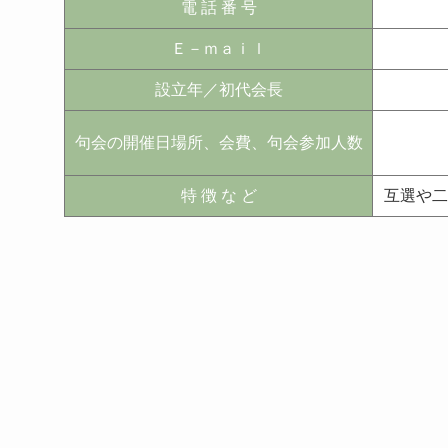
電 話 番 号
Ｅ－ｍａｉｌ
設立年／初代会長
句会の開催日場所、会費、句会参加人数
特 徴 な ど
互選や二