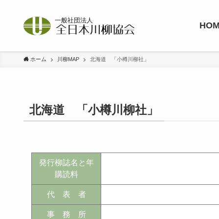
HO
ホーム
川柳MAP
北海道 「小樽川柳社」
北海道 「小樽川柳社」
発行柳誌名と年
購読料
代 表 者
事 務 所