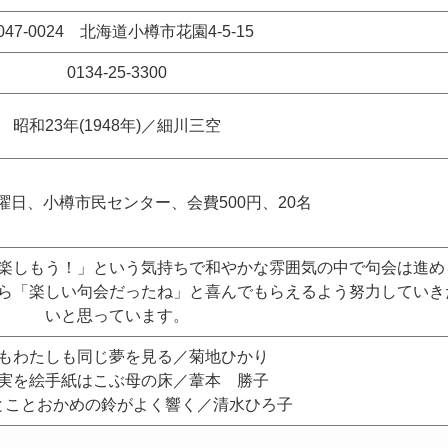
047-0024 北海道小樽市花園4-5-15
0134-25-3300
昭和23年(1948年)／細川三空
曜日、小樽市民センター、会費500円、20名
楽しもう！」という気持ちで和やかな雰囲気の中で句会は進め
ら「楽しい句会だったね」と喜んでもらえるよう努力していき
いと思っています。
もわたしも同じ夢を見る／菊地ひかり
実を絵手紙はこぶ母の床／葦本 勝子
とことおかめの鈴がよく響く／清水ひろ子