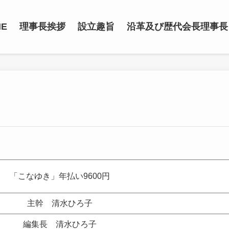
ME
理事長挨拶
設立趣旨
沿革及び歴代会長理事長
「こなゆき」年払い9600円
主幹 清水ひろ子
編集長 清水ひろ子