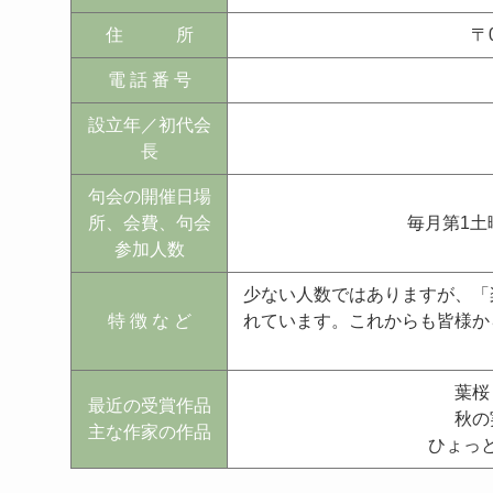
住 所
〒
電 話 番 号
設立年／初代会
長
句会の開催日場
所、会費、句会
毎月第1土
参加人数
少ない人数ではありますが、「
特 徴 な ど
れています。これからも皆様か
葉桜
最近の受賞作品
秋の
主な作家の作品
ひょっ