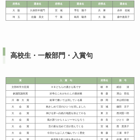
府県名
選者名
府県名
選者名
府県名
選者名
大 阪
久保田半蔵門
宮 城
雫石 隆子
兵 庫
赤井 花城
埼 玉
佐藤 美文
千 葉
島田 駱舟
大 阪
森中惠美子
高校生・
一般部門・入賞句
賞
入 賞 句
府県名
雅 号
文部科学大臣賞
ＨＢどちらの濃さも私です
岐 阜
紙谷 清
参議院議長賞
好奇心これがわたしの葉緑素
青 森
濱山 哲也
川 柳 大 賞
鉛筆で書いては消している翼
静 岡
米山明日歌
大 会 賞
抱きしめて沼のひとつを消しました
宮 城
鎌田 京子
大 会 賞
伸びる芽へ白紙の地図を添えてやる
東 京
西潟賢一郎
大 会 賞
風が誘うからトムソーヤになろう
奈 良
ひとり 静
大 会 賞
言の葉を沈めて沼が澄んでくる
宮 城
西 恵美子
大 会 賞
今日からは二人で編んでいく歴史
青 森
三浦 幸子
大 会 賞
銀杏散る私は何を遺せるか
茨 城
佐瀬 貴子