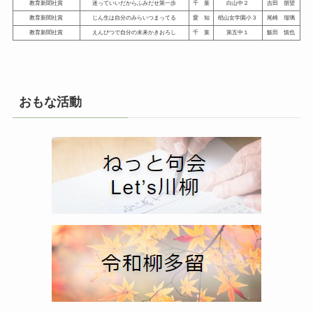
教育新聞社賞
迷っていいだからふみだせ第一歩
千 葉
白山中２
吉田 朋望
教育新聞社賞
じん生は自分のみらいつまってる
愛 知
椙山女学園小３
尾崎 瑠璃
教育新聞社賞
えんぴつで自分の未来かきおろし
千 葉
第五中１
飯田 慎也
おもな活動