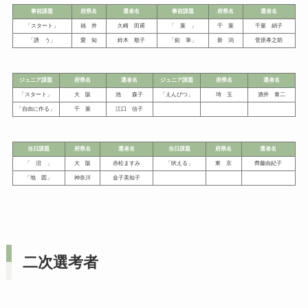
事前課題
府県名
選者名
事前課題
府県名
選者名
「スタート」
福 井
久崎 田甫
「 葉 」
千 葉
千葉 絹子
「誘 う」
愛 知
鈴木 順子
「鉛 筆」
新 潟
菅原孝之助
ジュニア課題
府県名
選者名
ジュニア課題
府県名
選者名
「スタート」
大 阪
池 森子
「えんぴつ」
埼 玉
酒井 青二
「自由に作る」
千 葉
江口 信子
当日課題
府県名
選者名
当日課題
府県名
選者名
「 沼 」
大 阪
赤松ますみ
「吠える」
東 京
齊藤由紀子
「地 図」
神奈川
金子美知子
二次選考者