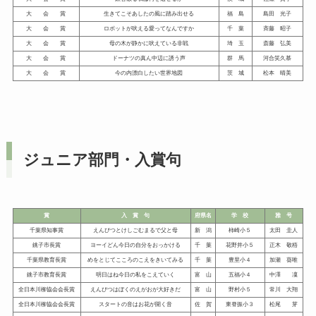
大 会 賞
生きてこそあしたの風に踏み出せる
福 島
島田 光子
大 会 賞
ロボットが吠える愛ってなんですか
千 葉
斉藤 昭子
大 会 賞
母の木が静かに吠えている非戦
埼 玉
斎藤 弘美
大 会 賞
ドーナツの真ん中辺に誘う声
群 馬
河合笑久慕
大 会 賞
今の内漂白したい世界地図
茨 城
松本 晴美
ジュニア部門・入賞句
賞
入 賞 句
府県名
学 校
雅 号
千葉県知事賞
えんぴつとけしごむまるで父と母
新 潟
柿崎小５
太田 圭人
銚子市長賞
ヨーイどん今日の自分をおっかける
千 葉
花野井小５
正木 敬梧
千葉県教育長賞
めをとじてこころのこえをきいてみる
千 葉
豊里小４
加瀬 葵唯
銚子市教育長賞
明日はね今日の私をこえていく
富 山
五福小４
中澤 凜
全日本川柳協会会長賞
えんぴつはぼくのえがおが大好きだ
富 山
野村小５
常川 大翔
全日本川柳協会会長賞
スタートの音はお花が開く音
佐 賀
東脊振小３
松尾 芽