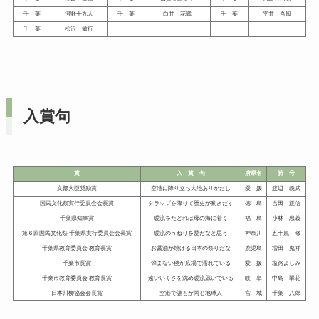
千 葉
河野十九人
千 葉
白井 花戦
千 葉
平井 吾風
千 葉
松沢 敏行
入賞句
賞
入 賞 句
府県名
雅 号
文部大臣奨励賞
空港に降り立ち大地ありがたし
愛 媛
渡辺 義武
国民文化祭実行委員会会長賞
タラップを降りて歴史が動きだす
徳 島
吉田 正信
千葉県知事賞
暖流をたどれは母の海に着く
福 島
小林 忠義
第６回国民文化祭 千葉県実行委員会会長賞
暖流のうねりを愛だなと思う
神奈川
五十嵐 修
千葉県教育委員会 教育長賞
お醤油が焼ける日本の祭りだな
鹿児島
増田 鬼祥
千葉市長賞
弾まない毬が広場で濡れている
愛 媛
塩路よしみ
千棄市教育委員会 教育長賞
遠いいくさを沈め暖流凪いでいる
岐 阜
中島 翠花
日本川柳協会会長賞
空港で誰もが同じ地球人
宮 城
千葉 八郎