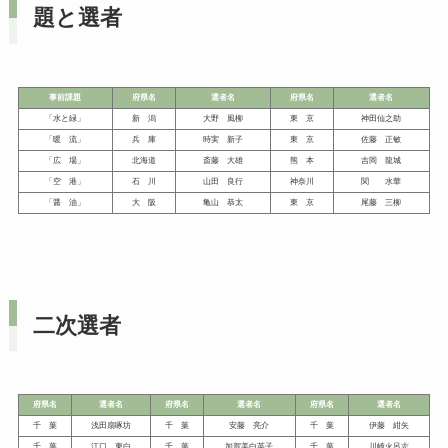
題と選者
事前課題
府県名
選者名
府県名
選者名
「水と緑」
新 潟
大野 風柳
東 京
神田仙之助
「暖 流」
兵 庫
時実 新子
東 京
佐藤 正敏
「広 場」
北海道
斎藤 大雄
熊 本
吉岡 龍城
「空 港」
石 川
山田 良行
神奈川
関 水華
「醤 油」
大 阪
亀山 恭太
東 京
尾藤 三柳
二次選者
府県名
選者名
府県名
選者名
府県名
選者名
千 葉
浅田扇啄坊
千 葉
安藤 亮介
千 葉
伊藤 紺矢
千 葉
江口 東白
千 葉
加賀美白英子
千 葉
川崎火呂志